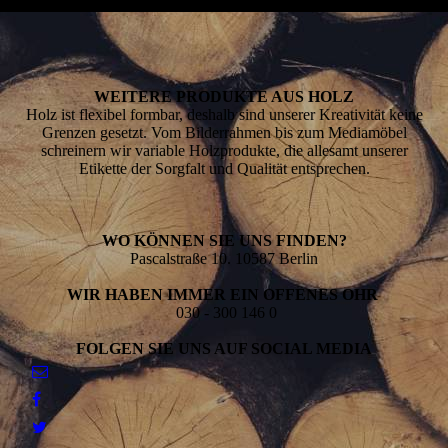
WEITERE PRODUKTE AUS HOLZ
Holz ist flexibel formbar, deshalb sind unserer Kreativität keine
Grenzen gesetzt. Vom Bilder­­rahmen bis zum Mediamöbel
schreinern wir variable Holz­­­pro­dukte, die allesamt unserer
Etikette der Sorg­­falt und Qualität entsprechen.
WO KÖNNEN SIE UNS FINDEN?
Pascalstraße 10. 10587 Berlin
WIR HABEN IMMER EIN OFFENES OHR
030 - 300 146 0
FOLGEN SIE UNS AUF SOCIAL MEDIA