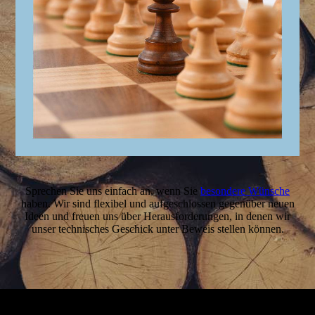
Sprechen Sie uns einfach an
, wenn Sie
be­­son­dere Wünsche
haben. Wir sind flexibel und auf­­­­geschlos­sen gegen­über neuen
Ideen und freuen uns über He­raus­­­for­derun­gen, in denen wir
unser technisches Geschick unter Beweis stellen können.